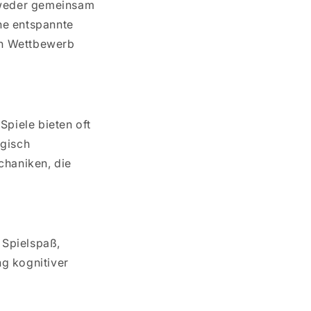
ntweder gemeinsam
ine entspannte
en Wettbewerb
Spiele bieten oft
egisch
chaniken, die
 Spielspaß,
g kognitiver