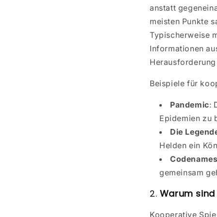
anstatt gegeneina
meisten Punkte s
Typischerweise m
Informationen au
Herausforderung 
Beispiele für koo
Pandemic
:
Epidemien zu b
Die Legend
Helden ein Kön
Codenames:
gemeinsam geh
2.
Warum sind 
Kooperative Spiel