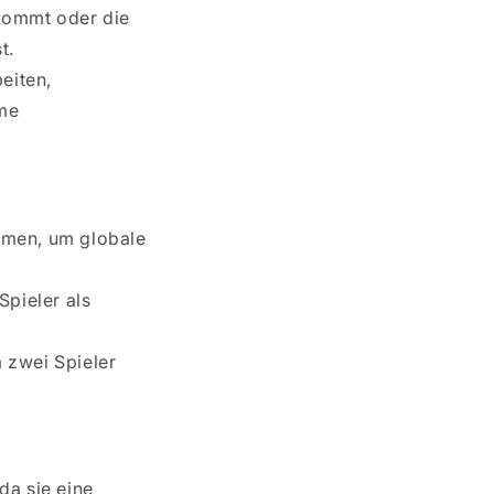
l kommt oder die
t.
eiten,
ame
ammen, um globale
Spieler als
m zwei Spieler
da sie eine