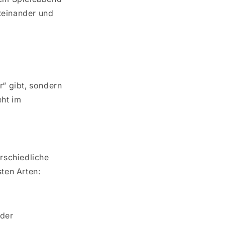
iteinander und
r“ gibt, sondern
eht im
erschiedliche
sten Arten:
der