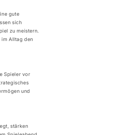
eine gute
ssen sich
iel zu meistern.
 im Alltag den
ie Spieler vor
trategisches
vermögen und
egt, stärken
nem Spieleabend