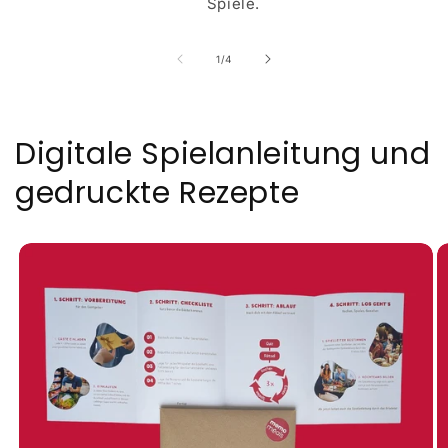
Spiele.
von
1
/
4
Digitale Spielanleitung und
gedruckte Rezepte