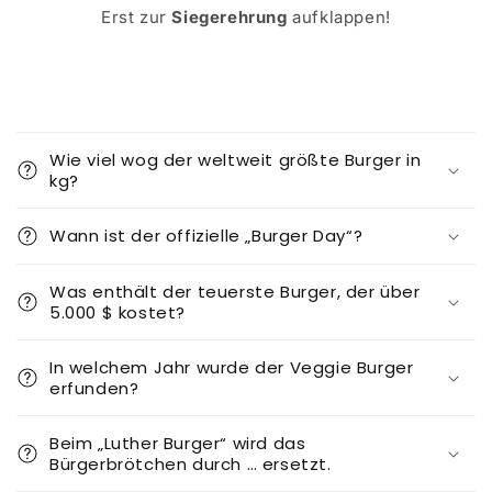
Erst zur
Siegerehrung
aufklappen!
E
i
Wie viel wog der weltweit größte Burger in
n
kg?
k
l
Wann ist der offizielle „Burger Day“?
a
p
Was enthält der teuerste Burger, der über
5.000 $ kostet?
p
b
In welchem Jahr wurde der Veggie Burger
a
erfunden?
r
e
Beim „Luther Burger“ wird das
r
Bürgerbrötchen durch … ersetzt.
I