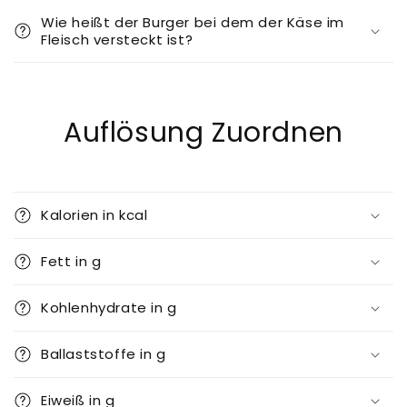
n
Wie heißt der Burger bei dem der Käse im
Fleisch versteckt ist?
h
a
l
t
Auflösung Zuordnen
Kalorien in kcal
Fett in g
Kohlenhydrate in g
Ballaststoffe in g
Eiweiß in g