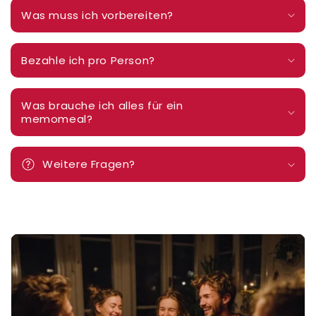
Was muss ich vorbereiten?
Bezahle ich pro Person?
Was brauche ich alles für ein
memomeal?
Weitere Fragen?