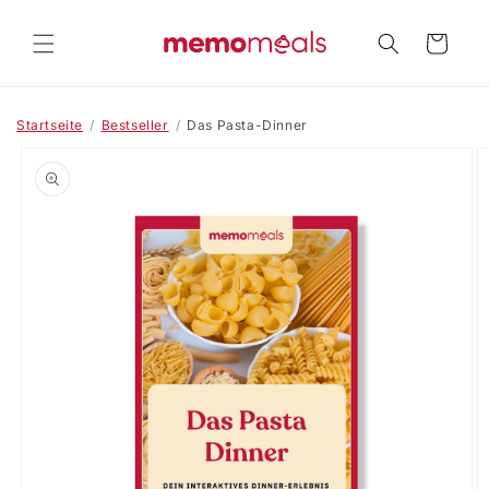
Direkt
zum
Warenkorb
Inhalt
Startseite
/
Bestseller
/
Das Pasta-Dinner
oduktinformationen
ringen