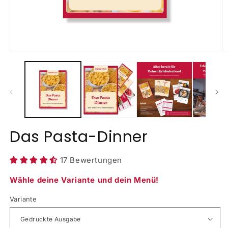
Medien
M
1
2
in
in
Modal
M
öffnen
ö
Das Pasta-Dinner
17 Bewertungen
Wähle deine Variante und dein Menü!
Variante